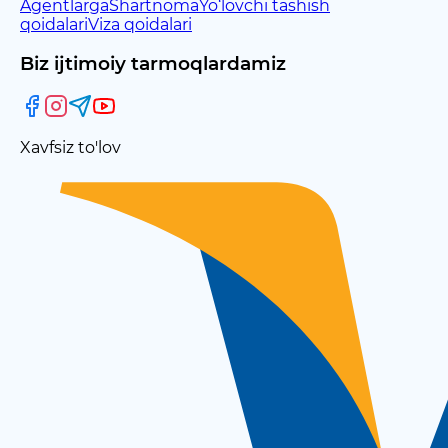
Agentlarga
Shartnoma
Yo‘lovchi tashish
qoidalari
Viza qoidalari
Biz ijtimoiy tarmoqlardamiz
Xavfsiz to'lov