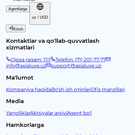
Agentlarga
uz / USD
Kirish
Kontaktlar va qo'llab-quvvatlash
xizmatlari
Qisqa raqam: 1111
Telefon: (71) 201-77-77
info@asialuxe.uz
support@asialuxe.uz
Ma'lumot
Kompaniya haqida
Bo'sh ish o'rinlari
Ofis manzillari
Media
Yangiliklar
Aktsiyalar arxivi
Agent bo'l
Hamkorlarga