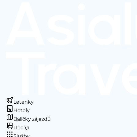
Letenky
Hotely
Balíčky zájezdů
Поезд
Služby