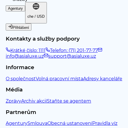
Agentury
che / USD
Přihlášení
Kontakty a služby podpory
Krátké číslo: 1111
Telefon: (71) 201-77-77
info@asialuxe.uz
support@asialuxe.uz
Informace
O společnost
Volná pracovní místa
Adresy kanceláře
Média
Zprávy
Archiv akcií
Staňte se agentem
Partnerům
Agentury
Smlouva
Obecná ustanovení
Pravidla víz