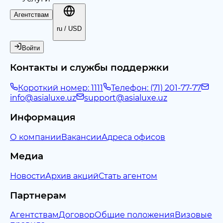
Агентствам
ru / USD
Войти
Контакты и службы поддержки
Короткий номер: 1111
Телефон: (71) 201-77-77
info@asialuxe.uz
support@asialuxe.uz
Информация
О компании
Вакансии
Адреса офисов
Медиа
Новости
Архив акций
Стать агентом
Партнерам
Агентствам
Договор
Общие положения
Визовые